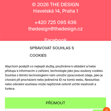
© 2026 THE DESIGN
Havelská 14, Praha 1
+420 725 095 636
thedesign@thedesign.cz
Facebook
Instagram
SPRAVOVAT SOUHLAS S
COOKIES
MEDIÁLNÍ PARTNEŘI
Abychom poskytli co nejlepší služby, používáme k ukládání a/nebo
přístupu k informacím o zařízení, technologie jako jsou soubory cookies.
Souhlas s těmito technologiemi nám umožní zpracovávat údaje, jako je
chování při procházení nebo jedinečná ID na tomto webu. Nesouhlas
nebo odvolání souhlasu může nepříznivě ovlivnit určité vlastnosti a
funkce.
PŘÍJMOUT
0