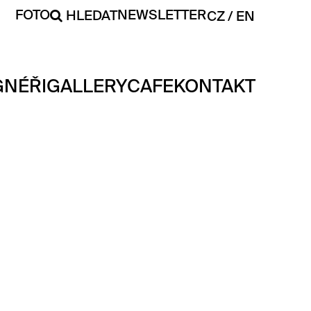
FOTO
NEWSLETTER
HLEDAT
CZ
EN
GNÉŘI
GALLERY
CAFE
KONTAKT