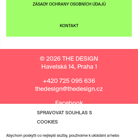
ZÁSADY OCHRANY OSOBNÍCH ÚDAJŮ
KONTAKT
© 2026 THE DESIGN
Havelská 14, Praha 1
+420 725 095 636
thedesign@thedesign.cz
Facebook
Instagram
SPRAVOVAT SOUHLAS S
COOKIES
MEDIÁLNÍ PARTNEŘI
Abychom poskytli co nejlepší služby, používáme k ukládání a/nebo