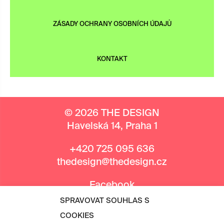
ZÁSADY OCHRANY OSOBNÍCH ÚDAJŮ
KONTAKT
© 2026 THE DESIGN
Havelská 14, Praha 1
+420 725 095 636
thedesign@thedesign.cz
Facebook
Instagram
SPRAVOVAT SOUHLAS S
COOKIES