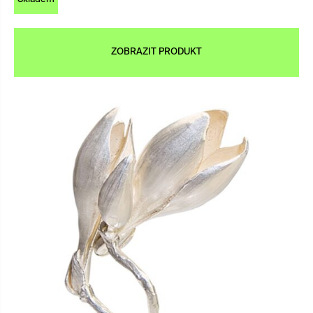
ZOBRAZIT PRODUKT
×
d Jeu