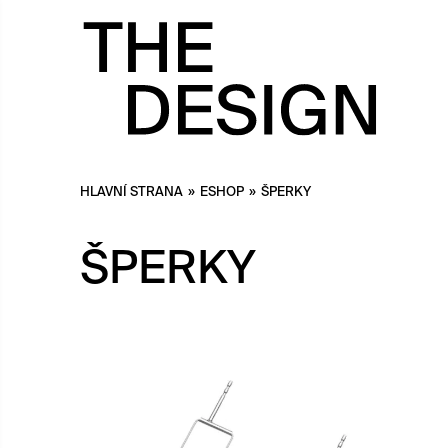
HLAVNÍ STRANA
»
ESHOP
»
ŠPERKY
ŠPERKY