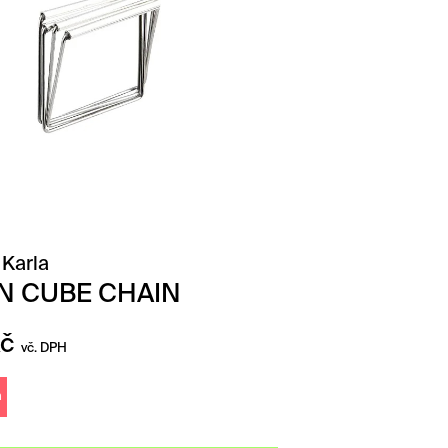
 Karla
N CUBE CHAIN
č
vč. DPH
m