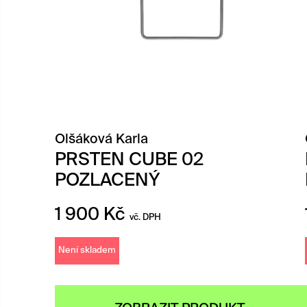
Olšáková Karla
PRSTEN CUBE 02
POZLACENÝ
1 900
Kč
vč. DPH
Není skladem