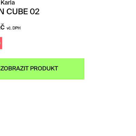
 Karla
N CUBE 02
Kč
vč. DPH
m
ZOBRAZIT PRODUKT