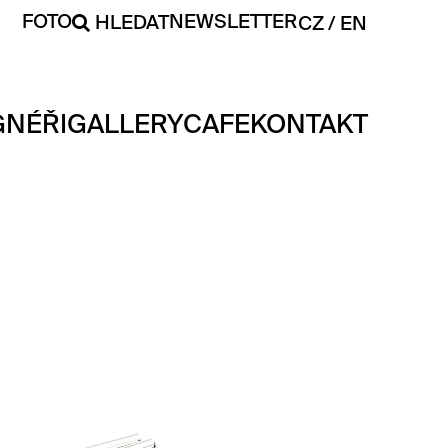
FOTO
NEWSLETTER
HLEDAT
CZ
EN
GNÉŘI
GALLERY
CAFE
KONTAKT