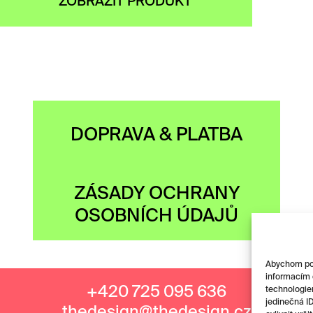
ZOBRAZIT PRODUKT
DOPRAVA & PLATBA
ZÁSADY OCHRANY
OSOBNÍCH ÚDAJŮ
Abychom posk
informacím o
+420 725 095 636
technologie
jedinečná I
thedesign@thedesign.cz