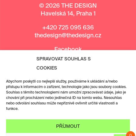
© 2026 THE DESIGN
Havelská 14, Praha 1
+420 725 095 636
thedesign@thedesign.cz
Facebook
Instagram
SPRAVOVAT SOUHLAS S
COOKIES
MEDIÁLNÍ PARTNEŘI
Abychom poskytli co nejlepší služby, používáme k ukládání a/nebo
přístupu k informacím o zařízení, technologie jako jsou soubory cookies.
Souhlas s těmito technologiemi nám umožní zpracovávat údaje, jako je
chování při procházení nebo jedinečná ID na tomto webu. Nesouhlas
nebo odvolání souhlasu může nepříznivě ovlivnit určité vlastnosti a
funkce.
PŘÍJMOUT
0