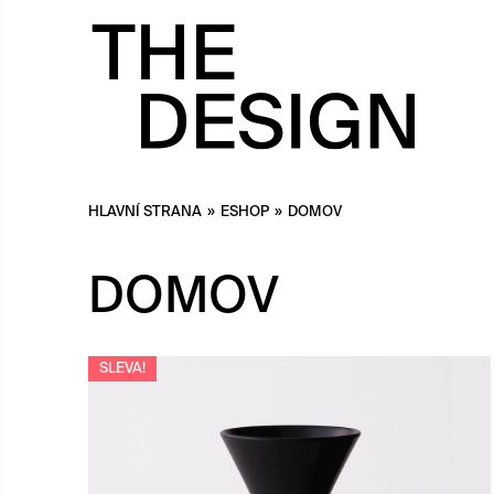
HLAVNÍ STRANA
»
ESHOP
»
DOMOV
DOMOV
SLEVA!