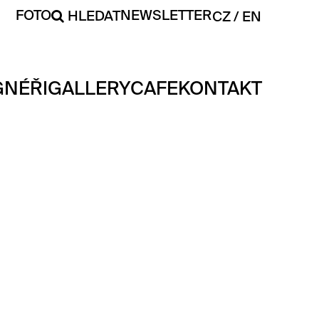
FOTO
NEWSLETTER
HLEDAT
CZ
EN
GNÉŘI
GALLERY
CAFE
KONTAKT