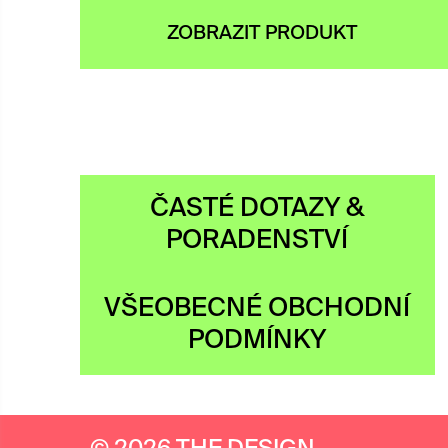
200 Kč.
360 Kč.
ZOBRAZIT PRODUKT
×
ČASTÉ DOTAZY &
PORADENSTVÍ
VŠEOBECNÉ OBCHODNÍ
PODMÍNKY