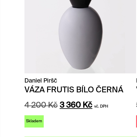
Daniel Piršč
VÁZA FRUTIS BÍLO ČERNÁ
Původní
Aktuální
4 200
Kč
3 360
Kč
vč. DPH
cena
cena
Skladem
byla:
je:
4
3