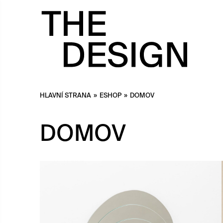
HLAVNÍ STRANA
»
ESHOP
»
DOMOV
DOMOV