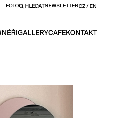
FOTO
NEWSLETTER
HLEDAT
CZ
EN
GNÉŘI
GALLERY
CAFE
KONTAKT