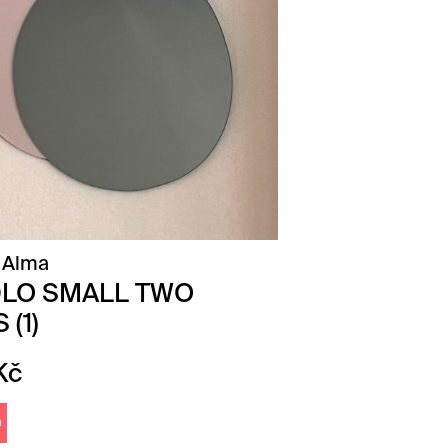
 Alma
LO SMALL TWO
 (1)
Kč
m