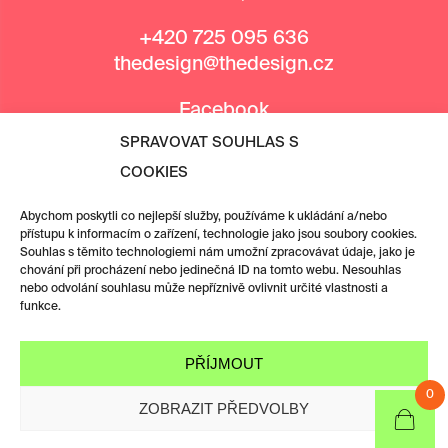
+420 725 095 636
thedesign@thedesign.cz
Facebook
Instagram
SPRAVOVAT SOUHLAS S
COOKIES
MEDIÁLNÍ PARTNEŘI
Abychom poskytli co nejlepší služby, používáme k ukládání a/nebo
přístupu k informacím o zařízení, technologie jako jsou soubory cookies.
Souhlas s těmito technologiemi nám umožní zpracovávat údaje, jako je
chování při procházení nebo jedinečná ID na tomto webu. Nesouhlas
nebo odvolání souhlasu může nepříznivě ovlivnit určité vlastnosti a
funkce.
PŘÍJMOUT
0
ZOBRAZIT PŘEDVOLBY
KATEGORIE &
FILTRY