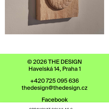
© 2026 THE DESIGN
Havelská 14, Praha 1
+420 725 095 636
thedesign@thedesign.cz
Facebook
Instagram