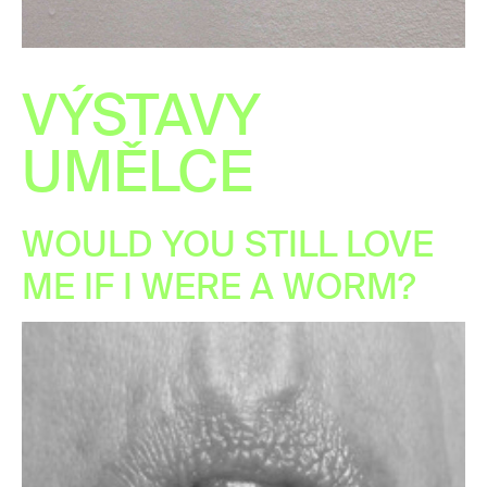
VÝSTAVY
UMĚLCE
WOULD YOU STILL LOVE
ME IF I WERE A WORM?