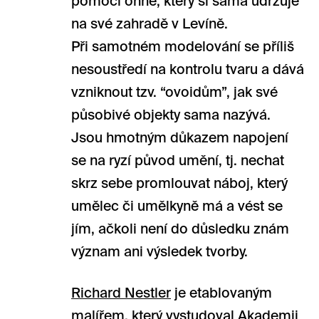
pomocí ohně, který si sama udržuje
na své zahradě v Levíně.
Při samotném modelování se příliš
nesoustředí na kontrolu tvaru a dává
vzniknout tzv. “ovoidům”, jak své
působivé objekty sama nazývá.
Jsou hmotným důkazem napojení
se na ryzí původ umění, tj. nechat
skrz sebe promlouvat náboj, který
umělec či umělkyně má a vést se
jím, ačkoli není do důsledku znám
význam ani výsledek tvorby.
Richard Nestler
je etablovaným
malířem, který vystudoval Akademii