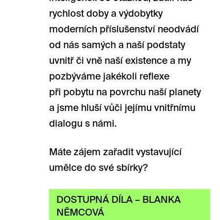
rychlost doby a výdobytky
moderních příslušenství neodvádí
od nás samých a naší podstaty
uvnitř či vně naší existence a my
pozbýváme jakékoli reflexe
při pobytu na povrchu naší planety
a jsme hluší vůči jejímu vnitřnímu
dialogu s námi.
Máte zájem zařadit vystavující
umělce do své sbírky?
DOSTUPNÁ DÍLA – BLANKA
NĚMCOVÁ