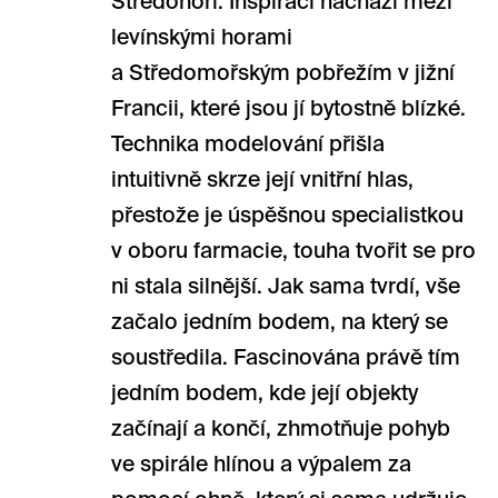
Středohoří. Inspiraci nachází mezi
levínskými horami
a Středomořským pobřežím v jižní
Francii, které jsou jí bytostně blízké.
Technika modelování přišla
intuitivně skrze její vnitřní hlas,
přestože je úspěšnou specialistkou
v oboru farmacie, touha tvořit se pro
ni stala silnější. Jak sama tvrdí, vše
začalo jedním bodem, na který se
soustředila. Fascinována právě tím
jedním bodem, kde její objekty
začínají a končí, zhmotňuje pohyb
ve spirále hlínou a výpalem za