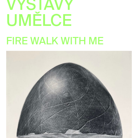
VÝSTAVY
UMĚLCE
FIRE WALK WITH ME