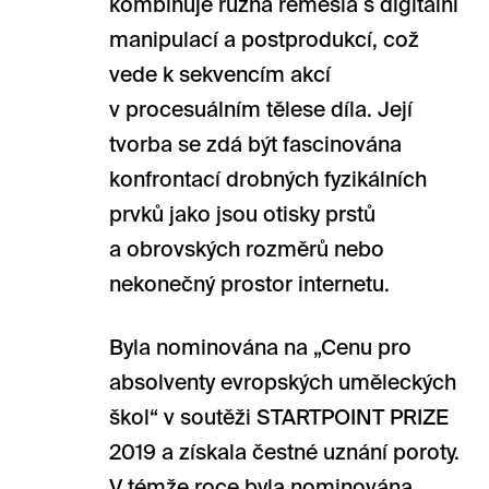
kombinuje různá řemesla s digitální
manipulací a postprodukcí, což
vede k sekvencím akcí
v procesuálním tělese díla. Její
tvorba se zdá být fascinována
konfrontací drobných fyzikálních
prvků jako jsou otisky prstů
a obrovských rozměrů nebo
nekonečný prostor internetu.
Byla nominována na „Cenu pro
absolventy evropských uměleckých
škol“ v soutěži STARTPOINT PRIZE
2019 a získala čestné uznání poroty.
V témže roce byla nominována