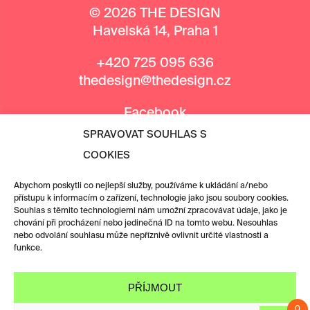
© 2026 THE DESIGN
Havelská 14, Praha 1
+420 725 095 636
thedesign@thedesign.cz
Facebook
Instagram
SPRAVOVAT SOUHLAS S
COOKIES
MEDIÁLNÍ PARTNEŘI
Abychom poskytli co nejlepší služby, používáme k ukládání a/nebo
přístupu k informacím o zařízení, technologie jako jsou soubory cookies.
Souhlas s těmito technologiemi nám umožní zpracovávat údaje, jako je
chování při procházení nebo jedinečná ID na tomto webu. Nesouhlas
nebo odvolání souhlasu může nepříznivě ovlivnit určité vlastnosti a
funkce.
PŘÍJMOUT
0